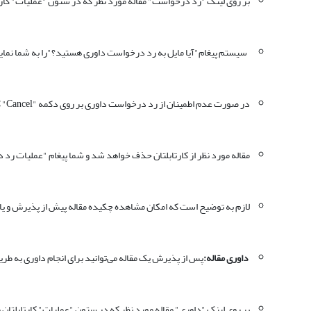
بر روی لینک "رد درخواست" مقاله مورد نظر که در ستون "عملیات" کارت
سیستم پیغام"آیا مایل به رد درخواست داوری هستید؟"را به شما نما
در صورت عدم اطمینان از رد درخواست داوری بر روی دکمه "Cancel" کلیک نمایید.
مقاله مورد نظر از کارتابلتان حذف خواهد شد و شما پیغام "عملیات رد 
لازم به توضیح است که امکان مشاهده چکیده مقاله پیش از پذیرش و یا 
داوری مقاله:
پس از پذیرش یک مقاله می‌توانید برای انجام داوری به طری
بر روی لینک "داوری" مقاله مورد نظر که در ستون "عملیات" کارتابلتان 