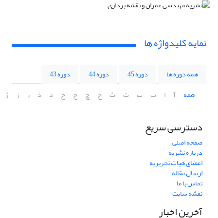
نمایه کلیدواژه ها
همه دوره ها
دوره 45
دوره 44
دوره 43
همه
آ
ا
ب
پ
ت
ث
ج
چ
ح
خ
د
ذ
ر
ز
ژ
دسترسی سریع
صفحه اصلی
درباره نشریه
اعضای هیات تحریریه
ارسال مقاله
تماس با ما
نقشه سایت
آخرین اخبار